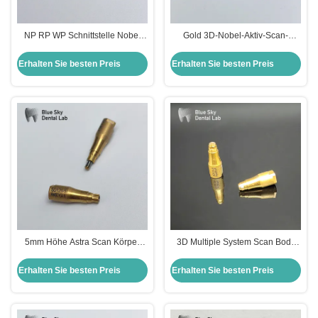
NP RP WP Schnittstelle Nobel
Gold 3D-Nobel-Aktiv-Scan-
Ersetzen Scan Body Kompatible
Körper 5 mm Höhe Scanning-
Scanbody Implantat
Körper für Implantate
Erhalten Sie besten Preis
Erhalten Sie besten Preis
5mm Höhe Astra Scan Körper
3D Multiple System Scan Body
Gold 3D Multi Unit Scan Körper
5mm Zahnscan Körper für das
Blau
Neo System
Erhalten Sie besten Preis
Erhalten Sie besten Preis