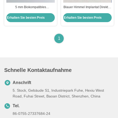
5 mm Biokompatibles
Blauer Himmel Implantat Direktes
Dentiumscan Körper
Scannen Körper Vakuum 3D
Goldbeschichtung Blau Himmel
Goldplattierung Biohorizon
Erhalten Sie besten Preis
Erhalten Sie besten Preis
Zahnimplantate
Scannen Körper
1
Schnelle Kontaktaufnahme
Anschrift
5. Stock, Gebäude S1, Industriepark Fuhe, Hexiu West
Road, Fuhai Street, Baoan District, Shenzhen, China
Tel.
86-0755-27337684-24