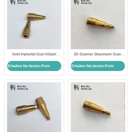
Gold Implantat Scan Körper
3D-Scanner Straumann-Scan-
Bluesky Anthogyr Scanbody für
Körper 5mm Straumann-
mehrere CAD / CAM-System
Implantat-Scan-Körper
Erhalten Sie besten Preis
Erhalten Sie besten Preis