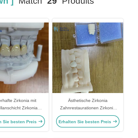
wn ]
Match
29
Produits
rhafte Zirkonia mit
Ästhetische Zirkonia
llanschicht Zirkonia
Zahnrestaurationen Zirkonia
rschichtige Krone
Porzellankronen
n Sie besten Preis
Erhalten Sie besten Preis