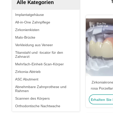
Alle Kategorien
Implantatgehäuse
All-in-One Zahnpflege
Zirkonienkisten
Malo-Brücke
Verkleidung aus Veneer
Titanstahl und -locator für den
Zahnarzt
Mehrfach-Einheit-Scan-Körper
Zirkonia-Abtrieb
ASC Abutment
Zirkoniakron
Abnehmbare Zahnprothese und
rosa Porzella
Rahmen
Zahnkronen 
Scannen des Körpers
Erhalten Sie
Restau
Orthodontische Nachtwache