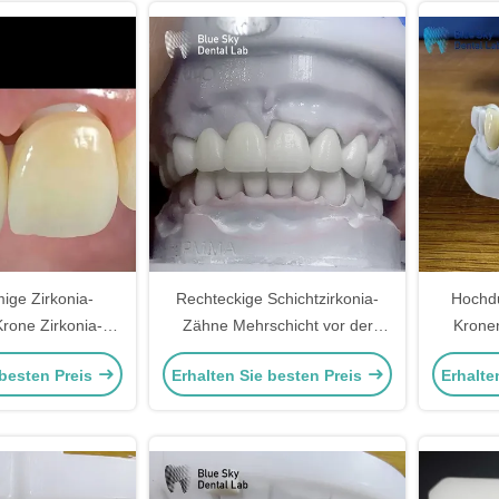
mige Zirkonia-
Rechteckige Schichtzirkonia-
Hochdu
Krone Zirkonia-
Zähne Mehrschicht vor der
Kronen
Biokompatibel
Verglasung
 besten Preis
Erhalten Sie besten Preis
Erhalte