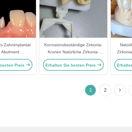
es Zahnimplantat
Korrosionsbeständige Zirkonia-
Natürl
a Abutment
Kronen Natürliche Zirkonia-
Zirkoni
mpatibel
Zähne
schönes 
 besten Preis
Erhalten Sie besten Preis
Erhalte
Restau
1
2