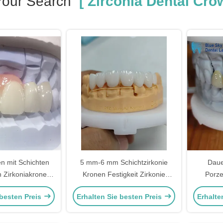
Your Search
[ Zirconia Dental Cro
en mit Schichten
5 mm-6 mm Schichtzirkonie
Daue
n Zirkoniakronen
Kronen Festigkeit Zirkonie
Porze
für ästhetische
Mehrschichtkrone
meh
 besten Preis
Erhalten Sie besten Preis
Erhalte
rierungen