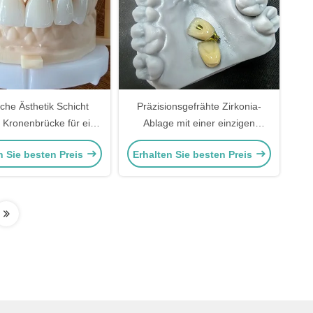
iche Ästhetik Schicht
Präzisionsgefrähte Zirkonia-
a Kronenbrücke für ein
Ablage mit einer einzigen
Lächeln und eine gute
Implantatkrone
n Sie besten Preis
Erhalten Sie besten Preis
rierung FDA und CE
Zertifizierung